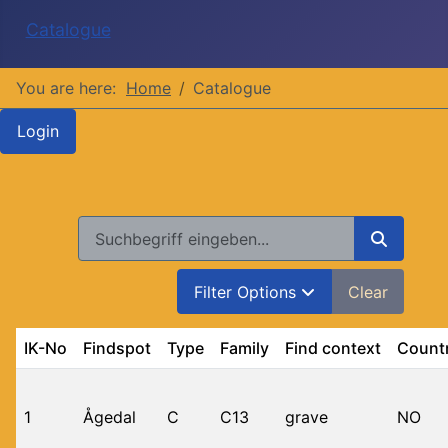
Catalogue
You are here:
Home
Catalogue
Login
Search
Filter Options
Clear
IK-No
Findspot
Type
Family
Find context
Count
1
Ågedal
C
C13
grave
NO