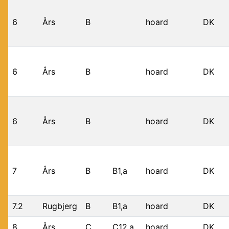
6
Års
B
hoard
DK
6
Års
B
hoard
DK
6
Års
B
hoard
DK
7
Års
B
B1,a
hoard
DK
7.2
Rugbjerg
B
B1,a
hoard
DK
8
Års
C
C12,a
hoard
DK