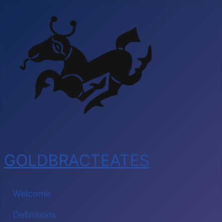
GOLDBRACTEATES
Welcome
Definitions