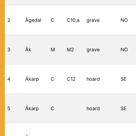
2
Ågedal
C
C10,a
grave
NO
3
Åk
M
M2
grave
NO
4
Åkarp
C
C12
hoard
SE
5
Åkarp
C
hoard
SE