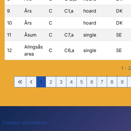
9
Års
C
C1,a
hoard
DK
10
Års
C
hoard
DK
11
Åsum
C
C7,a
single
SE
Alingsås
12
C
C6,a
single
SE
area
1 - 
1
2
3
4
5
6
7
8
9
Contact information