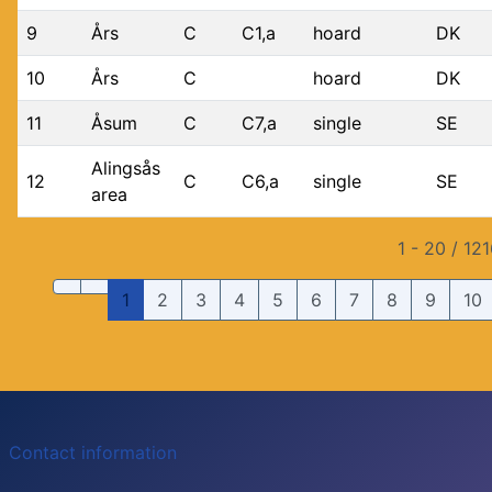
9
Års
C
C1,a
hoard
DK
10
Års
C
hoard
DK
11
Åsum
C
C7,a
single
SE
Alingsås
12
C
C6,a
single
SE
area
1 - 20 / 12
1
2
3
4
5
6
7
8
9
10
Contact information