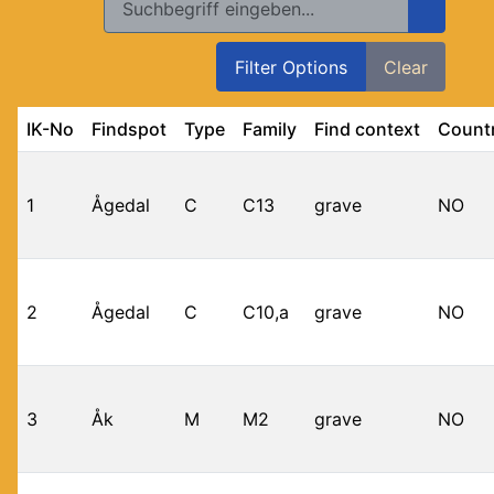
Filter Options
Clear
IK-No
Findspot
Type
Family
Find context
Count
1
Ågedal
C
C13
grave
NO
2
Ågedal
C
C10,a
grave
NO
3
Åk
M
M2
grave
NO