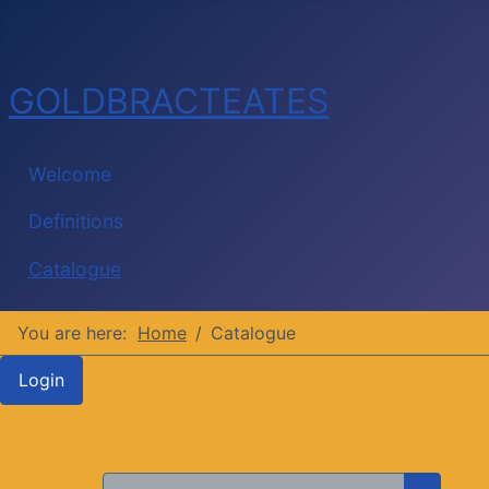
GOLDBRACTEATES
Welcome
Definitions
Catalogue
You are here:
Home
Catalogue
Login
Search